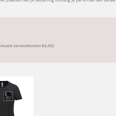
et plaatsen van je bestelling ontvang je per e-mail een betaal
entuele verzendkosten €6,95)