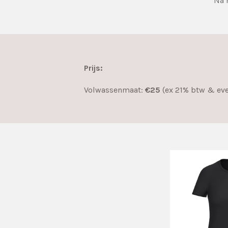
Na h
Prijs:
Volwassenmaat:
€25
(ex 21% btw & ev