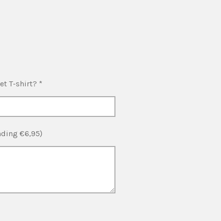
t T-shirt? *
nding €6,95)